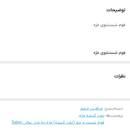
توضیحات
فوم شستشوی مژه
فوم شستشوی مژه
آیا به اندازه کافی با مشتریانی دارای مژگان کثیف ، گرد و غبار آلود و
آرایش کرده برخورد داشته اید و احساس کلافگی کرده اید؟
نظرات
در حالی که متأسفانه ما نمی توانیم یک معجون جادویی رو بفروشیم که
تضمین کند که مژه های مشتریان شما را کاملا تازه و تمیزمیکند، ولی می
توانیم محصولی را برای شما فراهم کنیم تا روند تمیز کردن بسیار ساده تر
شود!
دسته‌بندی
:
مراقبت چشم
برچسب‌ها :
تمیز کننده مژه
،
شامپوی ملایم ما برای همه انواع پوست از جمله پوست هایی با پوست
فوم شست و شو (تمیز کننده) مژه 100 میل سالن Salon
حساس ایده آل است! با تنها یک پمپ ، این پاک کننده مژه ها را تمیز و