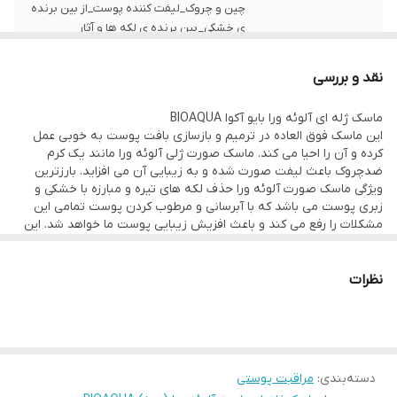
چین و چروک_لیفت کننده پوست_از بین برنده
ی خشکی_ بین برنده ی لکه ها و آثار
زخم_حاوی ویتامین E_از بین برنده ی جوش و
جای جوش _قابل استفاده قبل از آرایش برای
نقد و بررسی
زیباتر جلوه دادن پوست
ماسک ژله ای آلوئه ورا بایو آکوا BIOAQUA
این‌ ماسک فوق العاده در ترمیم‌ و بازسازی بافت پوست‌ به خوبی عمل
کرده ‌و آن را احیا می کند. ماسک صورت ژلی آلوئه ورا مانند یک کرم
ضدچروک باعث لیفت ‌صورت شده و به زیبایی آن‌ می افزاید. بارزترین‌
ویژگی ماسک صورت آلوئه ورا حذف لکه های تیره و مبارزه با خشکی و
زبری پوست می باشد که با آبرسانی و مرطوب کردن پوست تمامی این‌
مشکلات را رفع می کند و باعث افزیش زیبایی پوست‌ ما خواهد شد. این‌
ماسک پرخاصیت حاوی ویتامین e و شی باتر می باشد که باعث محافظت
و نرم‌کردن‌ هر چه بیشتر پوست‌ می شود
.
به طور کلی اشخاصی که از
تیرگی، کدری، لک صورت، مشکلات آکنه و جوش، آفتاب سوختگی، زخم
نظرات
های پوستی و… رنج‌ می برند می توانند از این‌ ماسک صورت فوق العاده
پرخاصیت برای رفع چنین‌ مشکلاتی استفاده کنند؛ همچنین استفاده از
ماسک ژله ای آلوئه ورا بیواکوا قبل از آرایش صورت، زیبایی صورت و
آرایش شما را دو چندان کرده و حس خوب و دلنشینی را با خود با همراه
می آورد.
دسته‌بندی
:
مراقبت پوستی