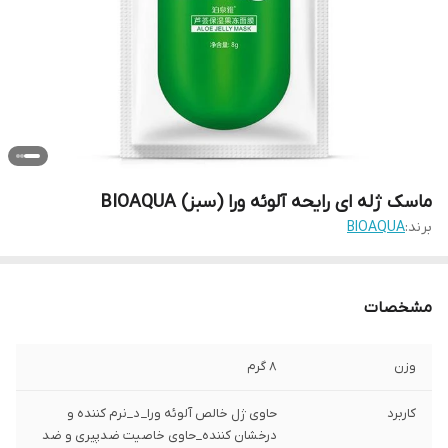
ماسک ژله ای رایحه آلوئه ورا (سبز) BIOAQUA
برند:
BIOAQUA
مشخصات
وزن
8 گرم
کاربرد
حاوی ژل خالص آلوئه ورا_ د_نرم کننده و
درخشان کننده_حاوی خاصیت ضدپیری و ضد