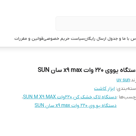
س با ما و جدول ارسال رایگان
سیاست حریم خصوصی
قوانین و مقررات
گاه یووی 220 وات x9 max سان SUN
ند:
uv sun
ته‌بندی
:
ابزار کاشت
چسب‌ها :
دستگاه لاک خشک کن 220وات SUN M X9 MAX
،
دستگاه یو وی 220 وات x9 max سان SUN