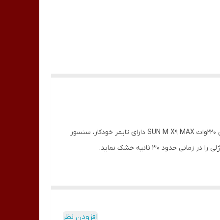
یکی از جدیدترین و بهترین دستگاه های بازار می باشد، مزیتی که ، دستگاه لاک خشک کن 220وات SUN M X9 MAX دارای تایمر خودکار، سنسور
4 نوع تنظیم زمان: 10/30/60/99 ثانیه. با تمام لاک ناخن ژل UV کار میکند. تقریباً طول میکشد. 30s برای خشک کردن چسب UV ناخن و 60s برای خشک کردن چسب سنگ قیمتی بدلیجات.
ن، دست خود را در دستگاه قرار دهید، به طور خودکار شروع
یا حالت القایی خودکار را انتخاب کنید، عملکرد
افزودن نظر