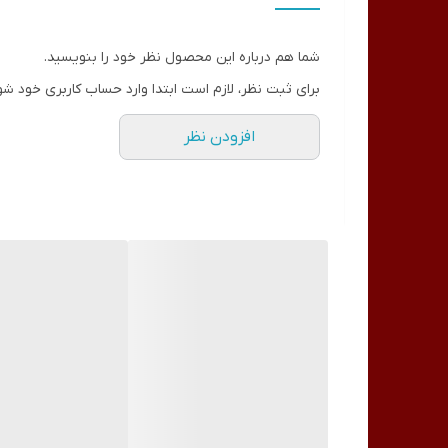
زمان‌سنجی شروع میشود.
مزیت این دستگاه های جدید در لامپ های یو وی ال ای دی طول عمر مفیدی حدود 50.000 ساعت دارند. سایز نسبتا بزرگ دستگاه
شما هم درباره این محصول نظر خود را بنویسید.
سینی کف دستگاه:
برای ثبت نظر، لازم است ابتدا وارد حساب کاربری خود شو
دستگاه هایی که سینی کف آنها بصورت مگنتی یا کشویی 
افزودن نظر
کنید دستگاهی انتخاب نمایید که کف آن قابلیت جدا شد
به دستگاه‌های مشابه حجم کمتری داشته و میزان مصرف ان
در انبار موجود نمی باشد
دسته:
دستگاه LED-UV
,
لوازم برقی
برچسب:
مراقبت و زیبا
ویژگی‌های محصول :
برند : سان
لامپ : 57 عدد
قدرت : 220 وات
: انواع ژل ها