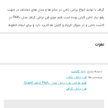
گراف با تولید انواع براش ناخن در سایز ها و مدل های مختلف در جهت
رفع نیاز ناخن کاران بوده است قلم موی فن براش گراف مدل FN#0 در
کاشت ناخن و در شوگر، کروم و اکلیل ها کاربرد دارد و برای ایجاد خطوط
ناگهانی و سایه زنی کاربرد دارد بعلاوه قلم بادبزنی کاشت ناخن گراف
همچنین در پاشیدن دیزاین هایی مانند اکلیل، پودر شیمر و پودر شوگر و
نظرات
همچنین پاک کردن اضافات آنها بعد از اتمام کار از روی ناخن مورد
استفاده قرار می گیرد.
فن براش گراف Graph
دسته‌بندی
:
ابزار کاشت
فن براش گراف Graphمناسب برای کاشت ناخن با پودر و اکلیل در
برچسب‌ها :
فن براش ناخن
،
سایزهای مختلف تولید و به بازار عرضه می شود. از ویژگی های مهم آن
قلم طراحی فن براش مدل FN#0 گراف Graph
،
می توان به الیاف مصنوعی، قابلیت شست و شو، جنس دسته از چوب،
فن براش گراف
مناسب برای ناخن کاران حرفه ای و قیمت مناسب، طراحی ارگونومیک،
ایجاد خطوط و سایه زنی نیز از محاسن برند گراف می باشد.