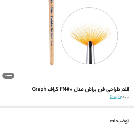
قلم طراحی فن براش مدل FN#0 گراف Graph
برند:
Graph
توضیحات