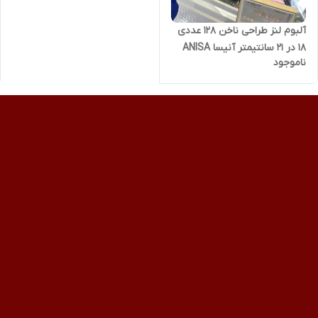
آلبوم لنز طراحی ناخن 128 عددی
18 در 21 سانتیمتر آنیسا ANISA
ناموجود