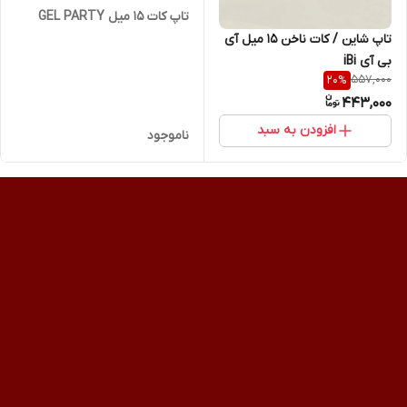
تاپ کات 15 میل GEL PARTY
تاپ شاین / کات ناخن 15 میل آی
بی آی iBi
557,000
20
%
443,000
افزودن به سبد
ناموجود