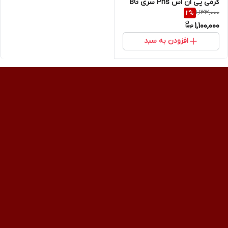
گرمی پی ان اس Pns سری BG
1,133,000
2
%
1,100,000
افزودن به سبد