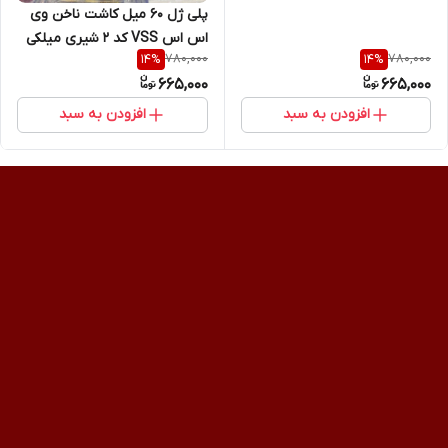
پلی ژل 60 میل کاشت ناخن وی
اس اس VSS کد 2 شیری میلکی
780,000
780,000
14
%
14
%
665,000
665,000
افزودن به سبد
افزودن به سبد