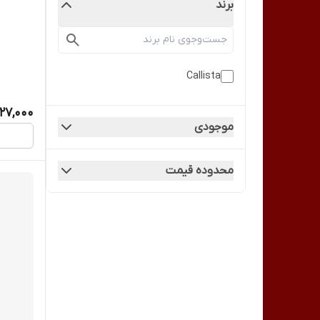
برند
پنکیک ساد
Callista
27,000
موجودی
محدوده قیمت