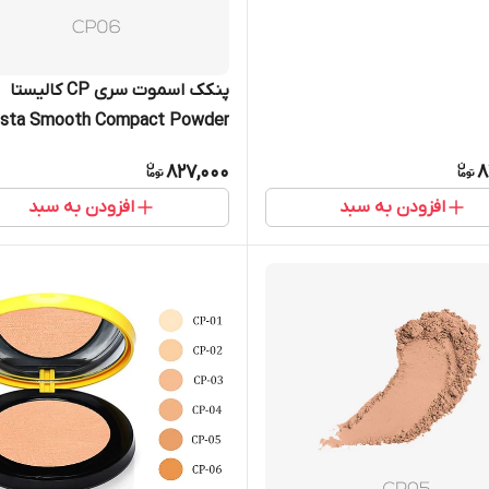
ه CP03
پنکک اسموت سری CP کالیستا
lista Smooth Compact Powder
پنکیک ساده CP06
827,000
8
افزودن به سبد
افزودن به سبد