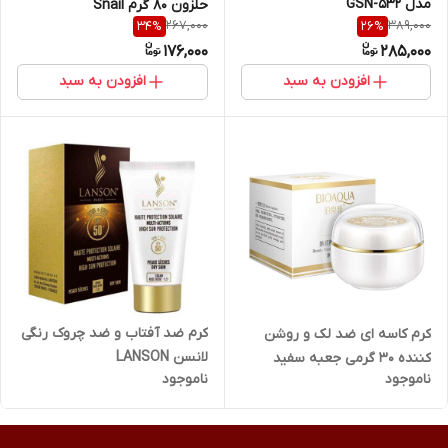
مدل GSN-532
حلزون 80 گرم Snail
267,000
389,000
34
%
26
%
176,000
285,000
افزودن به سبد
افزودن به سبد
کرم ضد آفتاب و ضد چروک رنگی
کرم کاسه ای ضد لک و روشن
لانسن LANSON
کننده 30 گرمی جعبه سفید
ناموجود
ناموجود
بیوآکوا BIOAQUA