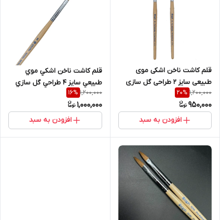
قلم کاشت ناخن اشکی موی
قلم کاشت ناخن اشکي موي
طبیعی سایز 2 طراحی گل سازی
طبيعي سايز 4 طراحي گل سازي
1,200,000
1,200,000
16
%
20
%
گراف Graph
گراف Graph
1,000,000
950,000
افزودن به سبد
افزودن به سبد