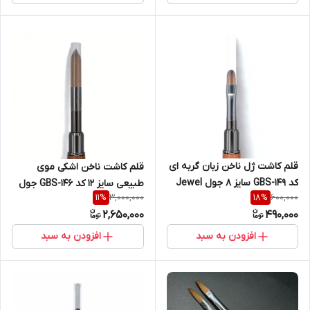
قلم کاشت ژل ناخن زبان گربه ای
قلم کاشت ناخن اشکی موی
کد GBS-149 سایز 8 جول Jewel
طبیعی سایز 12 کد GBS-146 جول
3,000,000
600,000
11
%
18
%
Jewel
2,650,000
490,000
افزودن به سبد
افزودن به سبد