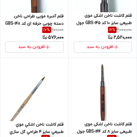
قلم کاشت ناخن اشکی موی
قلم آمبره مویی طراحی ناخن
طبیعی سایز 10 کد GBS-145 جول
دسته چوبی حرفه ای کد GBS-148
700,000
3,000,000
17
%
16
%
Jewel
جول Jewel
576,000
2,520,000
افزودن به سبد
افزودن به سبد
قلم کاشت ناخن اشکی موی
قلم کاشت ناخن اشکي موي
طبیعی سایز 8 کد GBS-144 جول
طبيعي سايز 4 طراحي گل سازي