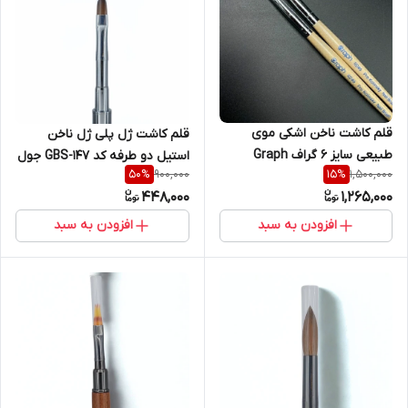
قلم کاشت ناخن اشکی موی
قلم کاشت ژل پلی ژل ناخن
طبیعی سایز 6 گراف Graph
استیل دو طرفه کد GBS-147 جول
900,000
1,500,000
50
%
15
%
Jewel
448,000
1,265,000
افزودن به سبد
افزودن به سبد