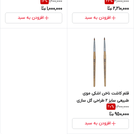
1,200,000
3,000,000
16
%
26
%
Jewel
گراف Graph
1,000,000
2,210,000
افزودن به سبد
افزودن به سبد
قلم کاشت ناخن اشکی موی
طبیعی سایز 2 طراحی گل سازی
1,200,000
20
%
گراف Graph
950,000
افزودن به سبد