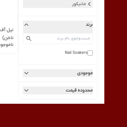
مانیکور
برند
نیل آف 
ناخن)
ناموجود
Nail Soakers
موجودی
محدوده قیمت