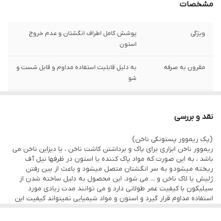
مشخصات
ویژگی
پوشش کامل اطراف انگشتان و عدم خروج
استون
مقرون به صرفه
به دلیل قابلیت استفاده مداوم و قابل شست و
شو
صادر کننده مجوز
سازمان غذا و دارو
نقد و بررسی
ساخت
چین
(پک ريموور پستونکی ناخن)
جنس
ساخته شده از سیلیکون با کیفیت
ریموور ناخن ابزاری برای پاک و برداشتن کاشت ناخن ، یا دیزاین ناخن می
باشد ، به این صورت که مواد پاک کننده یا استون در ظرفها نیل آف
ریخته میشود و به سر انگشتان متصل میشود و باعث از بین رفتن
تعداد
10 عدد
ژلیش یا لاک ناخن و ... می شود. این محصول به دلیل ساخته شدن از
سیلیکون با کیفیت عمر طولانی دارد و می توانند مدت زیادی مورد
استفاده مداوم قرار گیرد و استون و مواد شیمیایی نمیتواند کیفیت این
محصول را تحت تاثیر قرار دهد. در جعبه محصول 10 عدد ریموور ناخن
پوشیدنی وجود دارد که می تواند به راحتی هر 10 انگشت را به طور