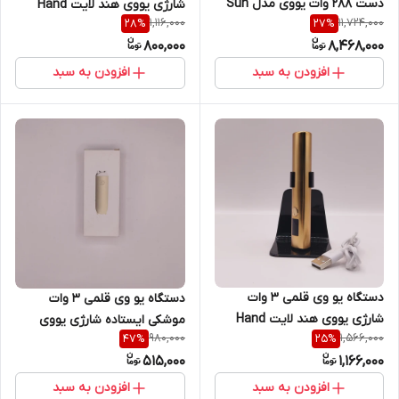
دست 288 وات یووی مدل Sun
شارژی یووی هند لایت Hand
1,116,000
11,724,000
28
%
27
%
H18 Plus سان E.M
Light مدل SK600
800,000
8,468,000
افزودن به سبد
افزودن به سبد
دستگاه یو وی قلمی 3 وات
دستگاه یو وی قلمی 3 وات
شارژی یووی هند لایت Hand
موشکی ایستاده شارژی یووی
980,000
1,566,000
47
%
25
%
Light پایه دار
خانگی
515,000
1,166,000
افزودن به سبد
افزودن به سبد