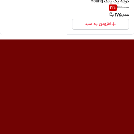
درجه یک یانگ Young
224,000
21
%
175,000
افزودن به سبد