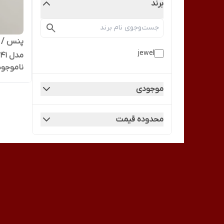
برند
پنس / ا
jewel
مدل GT-241 جول jewel
ناموجود
موجودی
محدوده قیمت