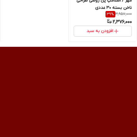
مهر / استامپ پن روسی طراحی
ناخن بسته 30 عددی
3,957,000
39
%
2,376,000
افزودن به سبد