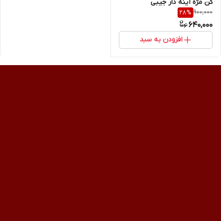
کن مژه آینه دار جیبی
900,000
28
%
640,000
افزودن به سبد