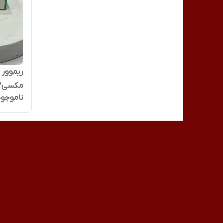
مکسی2 Max2
ناموجود