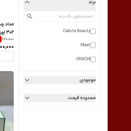
برند
مداد چش
Calista Beauty
302 اوراچی ORACHI ایتالیایی
%
670,000
Max2
00,000
ORACHI
موجودی
محدوده قیمت