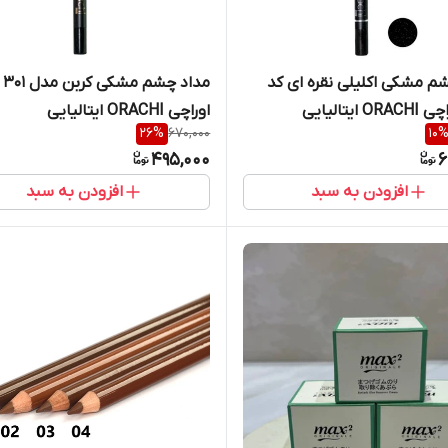
م مشکی اکلیلی نقره ای کد
مداد چشم مشکی کربن مدل 301
اوراچی ORACHI ایتالیایی
26
%
670,000
10
495,000
6
افزودن به سبد
افزودن به سبد