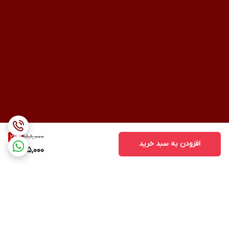
188,000
22
%
افزودن به سبد خرید
145,000