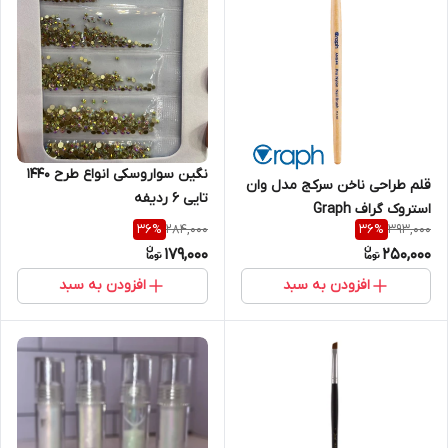
نگین سواروسکی انواع طرح 1440
قلم طراحی ناخن سرکج مدل وان
تایی 6 ردیفه
استروک گراف Graph
284,000
393,000
36
%
36
%
179,000
250,000
افزودن به سبد
افزودن به سبد