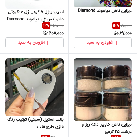
دیزاین ناخن دیاموند Diamond
اسپایدر ژل 7 گرمی ژل عنکبوتی
ماتریکس ژل دیاموند Diamond
258,000
78,000
19
%
14
%
208,000
67,000
افزودن به سبد
افزودن به سبد
پالت استیل (سینی) ترکیب رنگ
دیزاین ناخن خاویار دانه ریز و
فلزی طرح قلب
درشت 25 گرمی