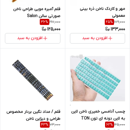
مهر و کاردک ناخن ذره بینی
قلم آمبره مویی طراحی ناخن
معمولی
صورتی سالن Salon
197,000
179,000
36
%
25
%
125,000
133,000
افزودن به سبد
افزودن به سبد
چسب آدامسی خمیری ناخن لاین
قلم / مداد نگین بردار مخصوص
به لاین دونه ای تون TON
طراحی و دیزاین ناخن
73,000
125,000
43
%
62
%