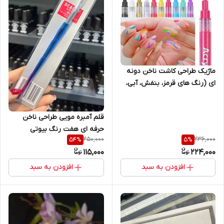
ماژیک طراحی کاشت ناخن دونه
ای (رنگ های قرمز، بنفش، آبی،
سبز، زرد، نارنجی و قهوه ای)
قلم آمبره مویی طراحی ناخن
حرفه ای هفت رنگ بیوتی
250,000
236,000
54
%
5
%
Beauty
115,000
224,000
افزودن به سبد
افزودن به سبد