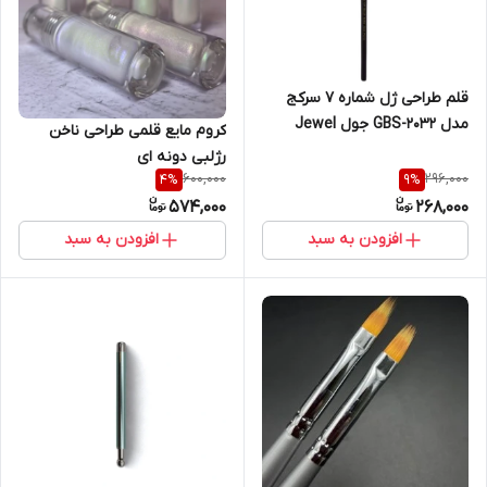
قلم طراحی ژل شماره 7 سرکج
مدل GBS-2032 جول Jewel
کروم مایع قلمی طراحی ناخن
دونه ای
رژلبی دونه ای
600,000
296,000
4
%
9
%
574,000
268,000
افزودن به سبد
افزودن به سبد