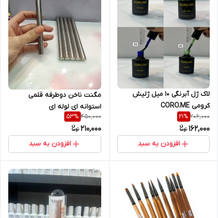
لاک ژل آبرنگی 10 میل ژلیش
مگنت ناخن دوطرفه قلمی
کرومی CORO.ME
استوانه ای لوله ای
450,000
206,000
53
%
21
%
210,000
162,000
افزودن به سبد
افزودن به سبد