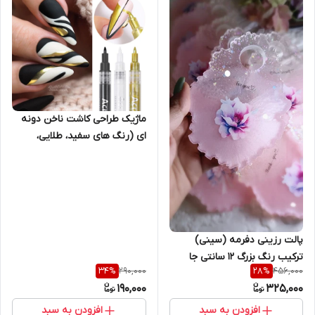
ماژیک طراحی کاشت ناخن دونه
ای (رنگ های سفید، طلایی،
مشکی، نقره ای و صورتی)
پالت رزینی دفرمه (سینی)
ترکیب رنگ بزرگ 12 سانتی جا
290,000
456,000
34
%
28
%
انگشت دار زمینه سفید طراحی
190,000
325,000
ناخن
افزودن به سبد
افزودن به سبد