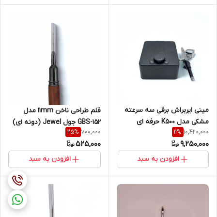
مینی ایربراش برقی سه سرعته
قلم طراحی ناخن 11mm مدل
مشکی مدل K500 حرفه ای
GBS-152 جول Jewel (دونه ای)
700,000
10,420,000
25
%
11
%
525,000
9,250,000
افزودن به سبد
افزودن به سبد