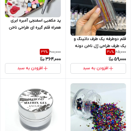
پد مکعبی اسفنجی آمبره ابری
همراه قلم گیره ای طراحی ناخن
100 عددی
قلم دوطرفه یک طرف داتینگ و
یک طرف طراحی ژل ناخن دونه
600,000
85,000
39
%
30
%
ای
364,000
59,000
افزودن به سبد
افزودن به سبد