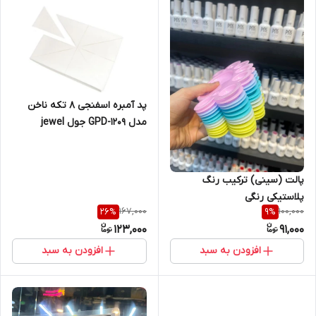
پد آمبره اسفنجی 8 تکه ناخن
مدل GPD-1209 جول jewel
پالت (سینی) ترکیب رنگ
پلاستیکی رنگی
167,000
100,000
26
%
9
%
123,000
91,000
افزودن به سبد
افزودن به سبد