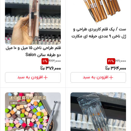
ست / پک قلم کاربردی طراحی و
ژل ناخن 9 عددی حرفه ای مکارت
Makartt
قلم طراحی ناخن 15 میل و 10 میل
دو طرفه سالن Salon
423,000
621,000
11
%
41
%
376,000
364,000
افزودن به سبد
افزودن به سبد