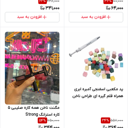
438,000
100,000
22
%
36
%
341,000
64,000
افزودن به سبد
افزودن به سبد
پد مکعبی اسفنجی آمبره ابری
همراه قلم گیره ای طراحی ناخن
100 عددی
مگنت ناخن همه کاره صلیبی 5
کاره استرانگ Strong
750,000
557,000
54
%
34
%
344,000
364,000