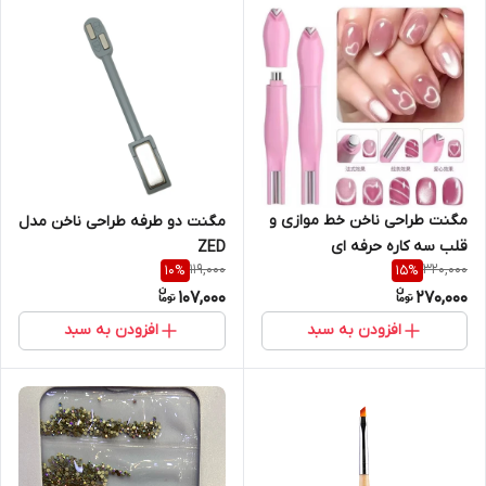
مگنت طراحی ناخن خط موازی و
مگنت دو طرفه طراحی ناخن مدل
قلب سه کاره حرفه ای
ZED
119,000
320,000
10
%
15
%
107,000
270,000
افزودن به سبد
افزودن به سبد