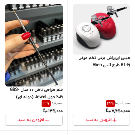
مینی ایربراش برقی تخم مرغی
BT-19 طرح آلین Alien
قلم طراحی ناخن 00 مدل GBS-
2019 جول Jewel (دونه ای)
188,000
10,106,000
22
%
24
%
145,000
7,650,000
افزودن به سبد
افزودن به سبد