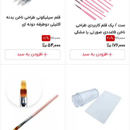
قلم سیلیکونی طراحی ناخن بدنه
اکلیلی دوطرفه دونه ای
ست / پک قلم کاربردی طراحی
ناخن 15عددی صورتی یا مشکی
66,000
221,000
18
%
20
%
54,000
176,000
افزودن به سبد
افزودن به سبد