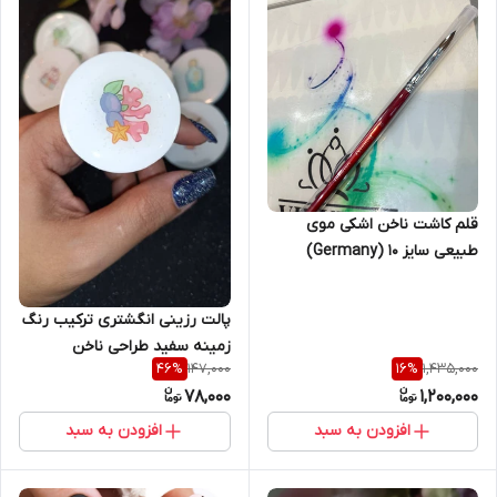
قلم کاشت ناخن اشکی موی
طبیعی سایز 10 (Germany)
کولین اسکای Kolinsky
پالت رزینی انگشتری ترکیب رنگ
زمینه سفید طراحی ناخن
147,000
1,435,000
46
%
16
%
78,000
1,200,000
افزودن به سبد
افزودن به سبد