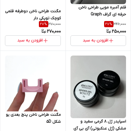
قلم آمبره مویی طراحی ناخن
مگنت طراحی ناخن دوطرفه قلمی
حرفه ای گراف Graph
کوچک توپکی دار
370,000
346,000
27
%
27
%
270,000
250,000
افزودن به سبد
افزودن به سبد
مگنت طراحی ناخن پنج بعدی یو
اسپایدر ژل 8 گرمی سفید و
شکل 5D
مشکی (ژل عنکبوتی) آی بی آی