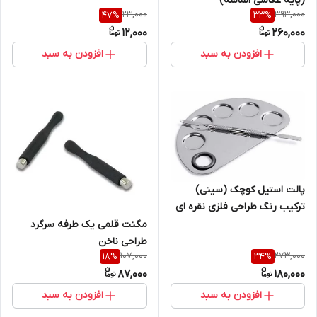
(پایه عکاسی الماسه)
23,000
393,000
47
%
33
%
12,000
260,000
افزودن به سبد
افزودن به سبد
پالت استیل کوچک (سینی)
ترکیب رنگ طراحی فلزی نقره ای
مگنت قلمی یک طرفه سرگرد
طراحی ناخن
107,000
273,000
18
%
34
%
87,000
180,000
افزودن به سبد
افزودن به سبد