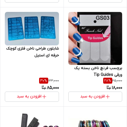
شابلون طراحی ناخن فلزی کوچک
حرفه ای استیل
برچسب فرنچ ناخن بسته یک
ورقی Tip Guides
123,000
25,000
30
%
28
%
85,000
18,000
افزودن به سبد
افزودن به سبد