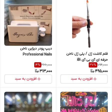
دیپ پودر دیزاین ناخن
قلم کاشت ژل / پلی ژل ناخن
Professional Nails
حرفه ای آی بی آی iBi
366,000
794,000
14
%
37
%
313,000
495,000
افزودن به سبد
افزودن به سبد