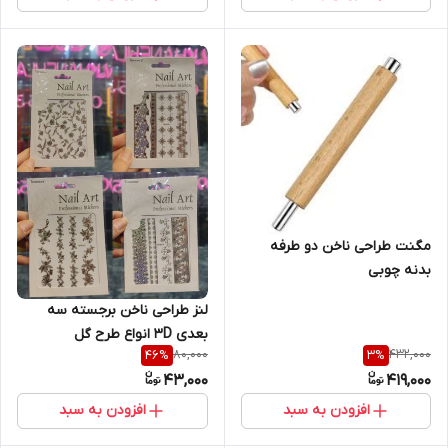
مگنت طراحی ناخن دو طرفه
بدنه چوبی
لنز طراحی ناخن برجسته سه
بعدی 3D انواع طرح گل
80,000
432,000
46
%
3
%
43,000
419,000
افزودن به سبد
افزودن به سبد