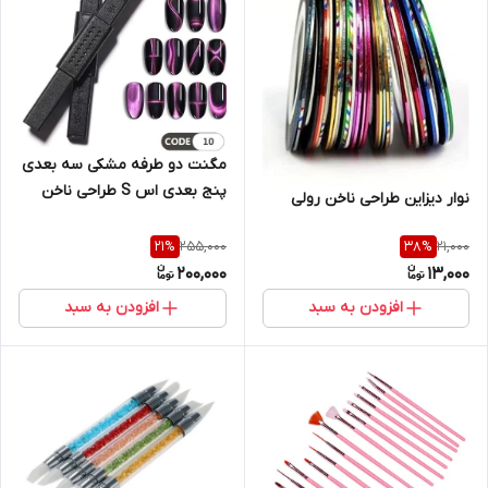
مگنت دو طرفه مشکی سه بعدی
پنج بعدی اس S طراحی ناخن
نوار دیزاین طراحی ناخن رولی
255,000
21,000
21
%
38
%
200,000
13,000
افزودن به سبد
افزودن به سبد