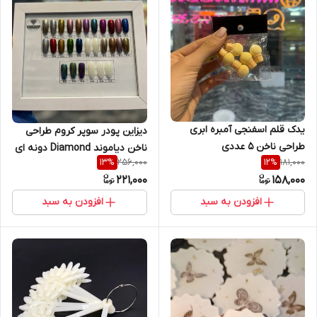
یدک قلم اسفنجی آمبره ابری
دیزاین پودر سوپر کروم طراحی
طراحی ناخن 5 عددی
ناخن دیاموند Diamond دونه ای
256,000
181,000
13
%
12
%
(در 25 کد رنگ)
221,000
158,000
افزودن به سبد
افزودن به سبد