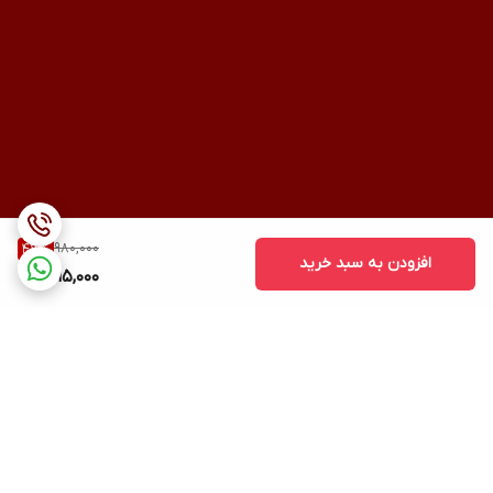
980,000
47
%
افزودن به سبد خرید
515,000