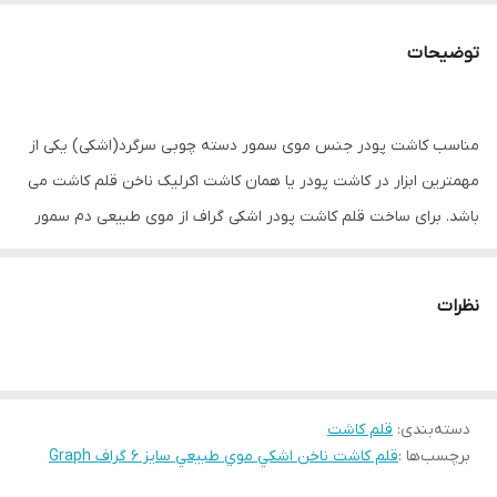
توضیحات
مناسب کاشت پودر جنس موی سمور دسته چوبی سرگرد(اشکی) یکی از
مهمترین ابزار در کاشت پودر یا همان کاشت اکرلیک ناخن قلم کاشت می
باشد. برای ساخت قلم کاشت پودر اشکی گراف از موی طبیعی دم سمور
استفاده شده است زیرا پودر اکریلیک بین موهای مصنوعی گیر می‌کند.
دسته این قلم چوبی است و به گونه طراحی شده است که شما هنگام
نظرات
کار، تسلط کامل روی ناخن دارید. کاشت با قلم اشکی ( سرگرد) بسیار
اصولی تر و بهتر میباشد. بیشتر مدرسان برای کاشت اکرولیک از قلم
اشکی استفاده میکنند. این قلم منتخب ناخنکاران حرفه ای می باشد و از
دسته‌بندی
:
قلم کاشت
ارزش خرید بالایی برخوردار می باشد. ضخامت قلم کاشت پودر و ساختار
برچسب‌ها :
قلم کاشت ناخن اشکي موي طبيعي سايز 6 گراف Graph
آن به صورتی طراحی شده است که رطوبت لازم برای مخلوط شدن پودر