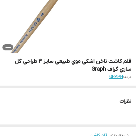
قلم کاشت ناخن اشکي موي طبيعي سايز 4 طراحي گل
سازي گراف Graph
برند:
GRAPH
نظرات
دسته‌بندی
:
قلم کاشت