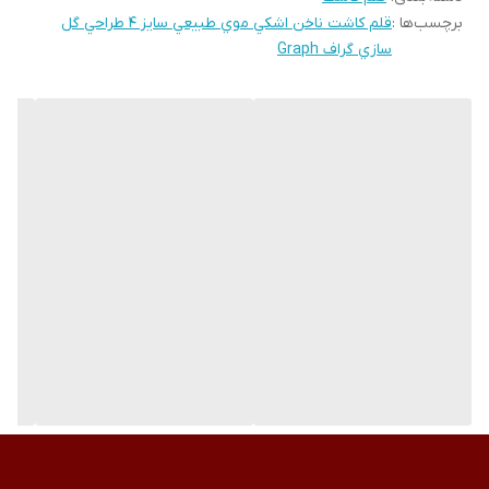
برچسب‌ها :
قلم کاشت ناخن اشکي موي طبيعي سايز 4 طراحي گل
سازي گراف Graph