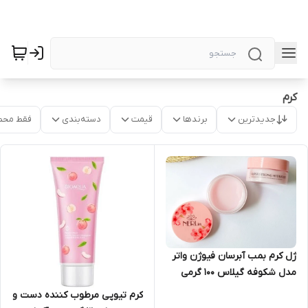
کرم
جدیدترین
برندها
قیمت
دسته‌بندی
فقط محص
ژل کرم بمب آبرسان فیوژن واتر
مدل شکوفه گیلاس 100 گرمی
نرلین Nerlin
کرم تیوپی مرطوب کننده دست و