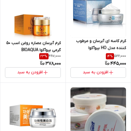
کرم کاسه ای آبرسان و مرطوب
کرم آبرسان عصاره روغن اسب 50
کننده مدل HO بیوآکوا
گرمی بیوآکوا BIOAQUA
BIOAQUA
497,000
522,000
23
%
14
%
378,000
445,000
افزودن به سبد
افزودن به سبد