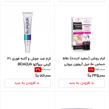
کرم روشن (سفید کننده) نقاط
کرم ضد جوش و آکنه فوری 30
حساس 50 میل آیچون بیوتی
گرمی بیوآکوا BIOAQUA
217,000
258,000
14
%
8
%
Aichun Beauty
186,000
235,000
افزودن به سبد
افزودن به سبد